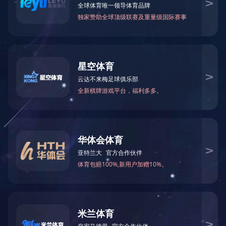
质.服务.快捷.守信”为经营理念。以“服务客户.满意客户.提升客
户”为目标！我司专业从事工业皮带辊筒的深加工和各类输送设
备的生产研发制造。公司以质量，求发展，为顾客满意为工作
理念，秉承拼搏进取的精神，科学的管理体系及一流的服务态
度，竭诚为广大顾客提供优质的产品和满意服务，产品广泛用
于：医疗、汽车、物流、家具、电子、电商、快递等行业，客
户包括中国邮政、中国烟草、顺丰、中通、圆通、韵达等。
我们的工程师可以到客户现场，为客户量身定做需求方案。并
有专业售后团队为您解决安装、维修、保养等问题。
售前：
工程师可在售前免费向您提供专业皮带、辊筒产品参数
的推荐。确保您选到合适的产品和优惠的价格。
售中：
工程师负责产品生产进度的跟踪和反馈，保证客户按
时、按量收到下单产品。
售后：
公司拥有专业的售后服务体系，可及时地在各地为您提
供优质的售后服务。