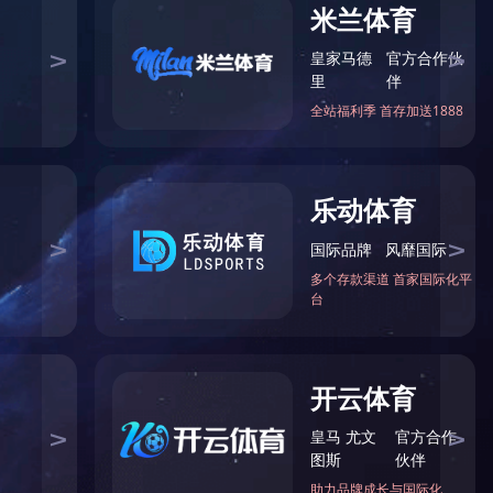
搜索
在
线
客
服