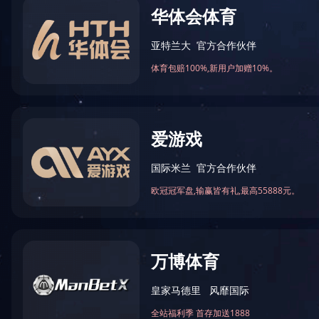
热门关键词：
工业输送带
辊筒系列
输送机系列
当前位置：
主
案例展示
项目案例
联系我们