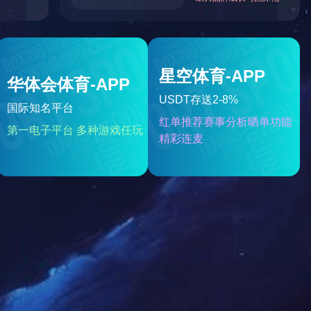
0.8PU蓝色耐油耐酸碱耐腐
蚀食品级输送带
4.0PVC黑色亚光三布三胶物
流输送带
相关常见百科