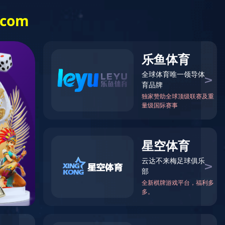
关于我们
|
联系我们
网站地图
全国咨询热线：
18062508880
们
在线留言
联系我们