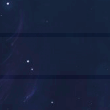
司生产车间辊道输送系统
05-24 15:51:44
来源：未知
点击：
次