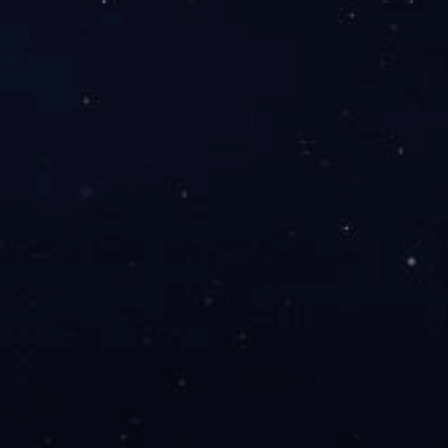
微信扫一扫