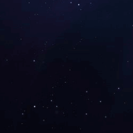
武汉输送设备有限公司
电话： 18062508880
传真：18062508880
邮箱：18062508880@1
地址：湖北省武汉经济
鄂ICP备2021008507号-