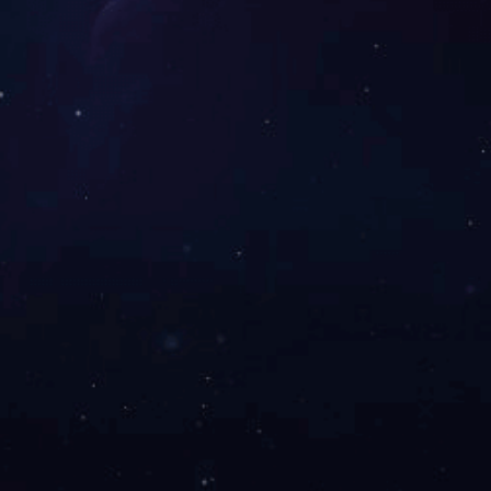
大。根据中国海关数据统计，8月份我国紧固件进出口总量为28.39万吨，进
共
1
页
5
条记录
89.com
技术开发区
1