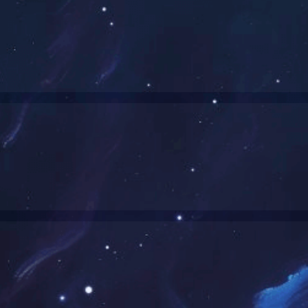
页
>
新闻资讯
>
常见百科
>
皮带输送机如何选择适合的耐高温材质输送带
2017年8月份我国紧固件进口数量及金额同比有较小幅度增长，出口
大。根据中国海关数据统计，8月份我国紧固件进出口总量为28.39万吨，进