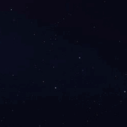
出口总金额为....
微信扫一扫