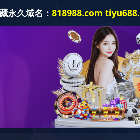
辊筒
源头制造
商
十五年生产经验
产品展示
案例展示
新闻资讯
关于我